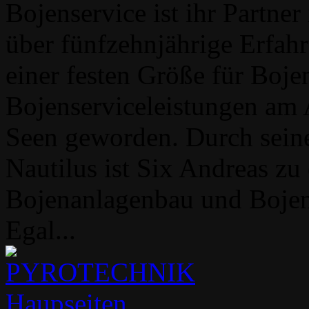
Bojenservice ist ihr Partne
über fünfzehnjährige Erfahr
einer festen Größe für Boj
Bojenserviceleistungen am 
Seen geworden. Durch seine
Nautilus ist Six Andreas zu 
Bojenanlagenbau und Bojen
Egal...
Haupseiten